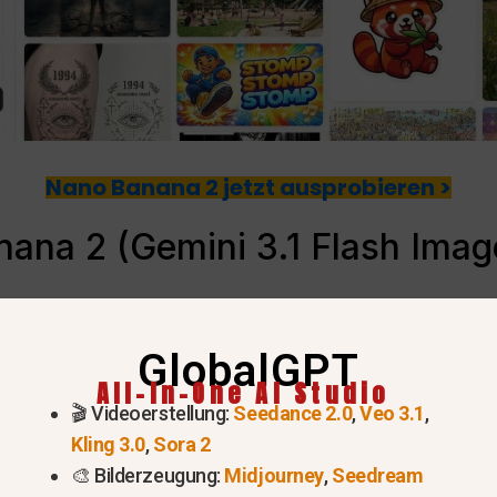
Nano Banana 2 jetzt ausprobieren >
ana 2 (Gemini 3.1 Flash Imag
uestes Modell zur Bilderzeugung
, die tief in die Gemin
ruar 2026 veröffentlicht und soll hochpräzises Multi-S
GlobalGPT
igkeit ermöglichen.
All-In-One AI Studio
🎬 Videoerstellung:
Seedance 2.0
,
Veo 3.1
,
sich auf die Fähigkeit des Modells, die genaue visuell
Kling 3.0
,
Sora 2
te Frames hinweg beizubehalten. Dies ist ein enormer Fo
🎨 Bilderzeugung:
Midjourney
,
Seedream
lling oder Marketing benötigen.