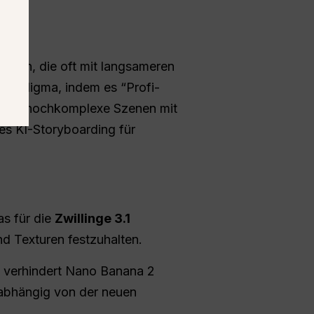
gaben, die oft mit langsameren
Paradigma, indem es “Profi-
er nun hochkomplexe Szenen mit
nes KI-Storyboarding für
as für die
Zwillinge 3.1
nd Texturen festzuhalten.
g verhindert Nano Banana 2
nabhängig von der neuen