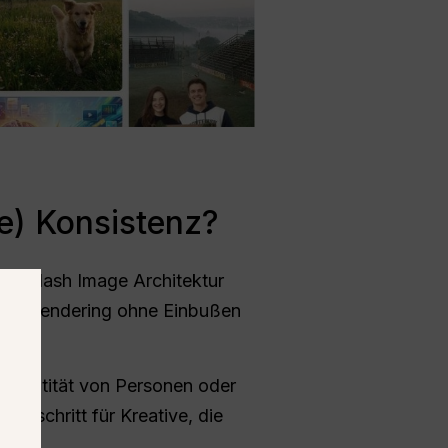
e) Konsistenz?
i 3.1 Flash Image Architektur
ubjekt-Rendering ohne Einbußen
e Identität von Personen oder
rtschritt für Kreative, die