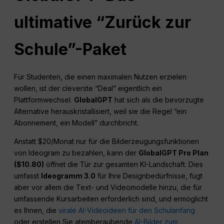
ultimative “Zurück zur
Schule”-Paket
Für Studenten, die einen maximalen Nutzen erzielen
wollen, ist der cleverste “Deal” eigentlich ein
Plattformwechsel.
GlobalGPT
hat sich als die bevorzugte
Alternative herauskristallisiert, weil sie die Regel “ein
Abonnement, ein Modell” durchbricht.
Anstatt $20/Monat nur für die Bilderzeugungsfunktionen
von Ideogram zu bezahlen, kann der
GlobalGPT Pro Plan
($10.80)
öffnet die Tür zur gesamten KI-Landschaft. Dies
umfasst
Ideogramm 3.0
für Ihre Designbedürfnisse, fügt
aber vor allem die Text- und Videomodelle hinzu, die für
umfassende Kursarbeiten erforderlich sind, und ermöglicht
es Ihnen, die
virale AI-Videoideen für den Schulanfang
oder erstellen Sie atemberaubende
AI-Bilder zum