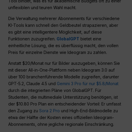
Tool bindet, was es für akademische Budgets oft zu einer
unflexiblen und teuren Wahl macht.
Die Verwaltung mehrerer Abonnements für verschiedene
KI-Tools kann schnell den Geldbeutel strapazieren, aber
es gibt eine intelligentere Möglichkeit, auf diese
Funktionen zuzugreifen.
GlobalGPT
bietet eine
einheitliche Lösung, die es überflüssig macht, den vollen
Preis für einzelne Dienste wie Ideogram zu zahlen.
Anstatt $20/Monat nur für Bilder auszugeben, können Sie
mit dieser All-in-One-Plattform neben Ideogram 3.0 auf
über 100 branchenführende Modelle zugreifen, darunter
GPT-5.2, Claude 4.5 und
Gemini 3 Pro für nur $5.8/Monat
durch die integrierten Pläne von GlobalGPT. Für
Studenten, die multimediale Unterstützung benötigen, ist
der $10.80 Pro Plan ein entscheidender Vorteil: Er umfasst
den Zugang zu
Sora 2 Pro
und High-End-Bildmodelle zu
etwa der Hälfte der Kosten eines offiziellen Ideogram-
Abonnements, ohne jegliche regionale Einschränkung.