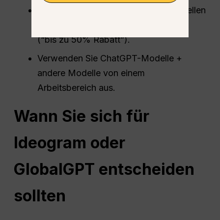
Die Aktion sollte im Rahmen der aktuellen
saisonalen Angebotsmitteilung gelten
(“bis zu 50% Rabatt”).
Verwenden Sie ChatGPT-Modelle +
andere Modelle von einem
Arbeitsbereich aus.
Wann Sie sich für
Ideogram oder
GlobalGPT entscheiden
sollten