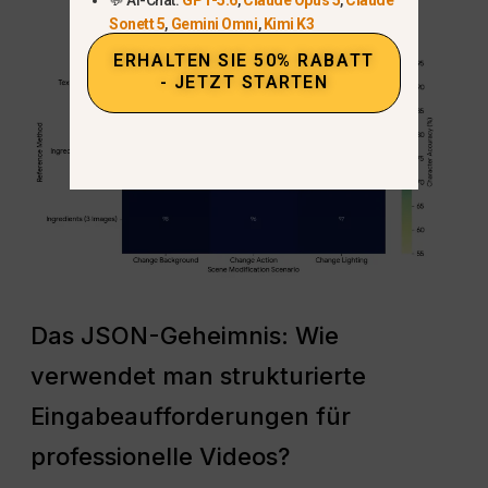
Sonett 5
,
Gemini Omni
,
Kimi K3
ERHALTEN SIE 50% RABATT
- JETZT STARTEN
Das JSON-Geheimnis: Wie
verwendet man strukturierte
Eingabeaufforderungen für
professionelle Videos?