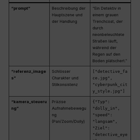
“prompt”
Beschreibung der
“Ein Detektiv in
Hauptszene und
einem grauen
der Handlung
Trenchcoat, der
durch
neonbeleuchtete
Straßen läuft,
während der
Regen auf den
Boden plätschert.”
“referenz_image
Schlösser
["detective_fa
s”
Charakter und
ce.jpg",
Stilkonsistenz
"cyberpunk_cit
y_style.jpg"]
“kamera_steueru
Präzise
{"Typ":
ng”
Aufnahmebewegu
"dolly_in",
ng
"speed":
(Pan/Zoom/Dolly)
"langsam",
"Ziel":
"detective_eye