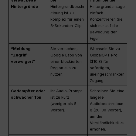
Verwackelte
Die
Halten Sie die
Hintergründe
Hintergrundbeschr
Hintergrundansage
eibung ist zu
einfach.
komplex für einen
Konzentrieren Sie
8-Sekunden-Clip.
sich nur auf die
Bewegung der
Figur.
“Meldung
Sie versuchen,
Wechseln Sie zu
”Zugriff
Google Labs von
GlobalGPT Pro
verweigert"
einer blockierten
($10.8) für
Region aus zu
sofortigen,
nutzen.
uneingeschränkten
Zugang.
Gedämpfter oder
Ihr Audio-Prompt
Schreiben Sie eine
schwacher Ton
ist zu kurz
längere
(weniger als 5
Audiobeschreibun
Wörter).
g (20-30 Wörter),
um die
Verständlichkeit zu
erhöhen.