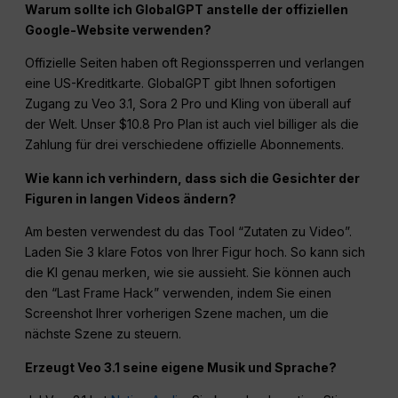
Warum sollte ich GlobalGPT anstelle der offiziellen
Google-Website verwenden?
Offizielle Seiten haben oft Regionssperren und verlangen
eine US-Kreditkarte. GlobalGPT gibt Ihnen sofortigen
Zugang zu Veo 3.1, Sora 2 Pro und Kling von überall auf
der Welt. Unser $10.8 Pro Plan ist auch viel billiger als die
Zahlung für drei verschiedene offizielle Abonnements.
Wie kann ich verhindern, dass sich die Gesichter der
Figuren in langen Videos ändern?
Am besten verwendest du das Tool “Zutaten zu Video”.
Laden Sie 3 klare Fotos von Ihrer Figur hoch. So kann sich
die KI genau merken, wie sie aussieht. Sie können auch
den “Last Frame Hack” verwenden, indem Sie einen
Screenshot Ihrer vorherigen Szene machen, um die
nächste Szene zu steuern.
Erzeugt Veo 3.1 seine eigene Musik und Sprache?