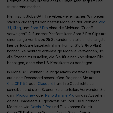
Grenzen, die das professionelle Filmen sehr langsam und
frustrierend machen.
Hier macht GlobalGPT Ihre Arbeit viel einfacher. Wir bieten
stabilen Zugang zu den besten Modellen der Welt wie
Veo
3.1
,
Kling
, und
Sora 2 Pro
ohne die Meldung “Zugriff
verweigert”. Auf unserer Plattform kann Sora 2 Pro Clips mit
einer Länge von bis zu 25 Sekunden erstellen - die längste
hier verfügbare Einzelaufnahme. Für nur $10.8 (Pro Plan)
können Sie mehrere erstklassige Modelle verwenden, um
alle Szenen zu erstellen, die Sie für einen kompletten Film
benötigen, ohne eine US-Kreditkarte zu benötigen.
In GlobalGPT können Sie Ihr gesamtes kreatives Projekt
auf einem Dashboard abschließen. Beginnen Sie mit
ChatGPT 5.2
oder
Claude 4.5
um Ihre Geschichte zu
schreiben und sie in Szenen zu unterteilen. Verwenden Sie
dann
Midjourney
oder
Nano Banane Pro
um das Aussehen
deines Charakters zu gestalten. Mit über 100 führenden
Modellen wie
Gemini 3 Pro
und Flux können Sie mit
GlobalGPT alles von “Ideation” und “Scripts” bis hin zu