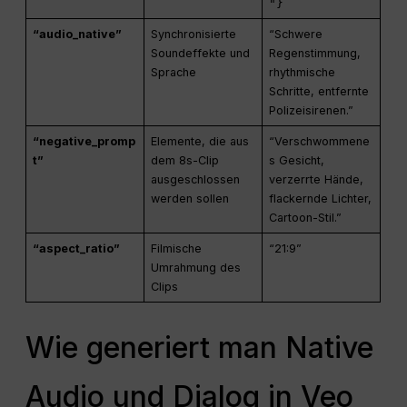
"}
“audio_native”
Synchronisierte
“Schwere
Soundeffekte und
Regenstimmung,
Sprache
rhythmische
Schritte, entfernte
Polizeisirenen.”
“negative_promp
Elemente, die aus
“Verschwommene
t”
dem 8s-Clip
s Gesicht,
ausgeschlossen
verzerrte Hände,
werden sollen
flackernde Lichter,
Cartoon-Stil.”
“aspect_ratio”
Filmische
“21:9”
Umrahmung des
Clips
Wie generiert man Native
Audio und Dialog in Veo