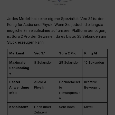
Jedes Modell hat seine eigene Spezialität. Veo 3.1 ist der
König für Audio und Physik. Wenn Sie jedoch die längste
mögliche Einzelaufnahme auf unserer Plattform benötigen,
ist Sora 2 Pro der Gewinner, da es bis zu 25 Sekunden am
Stück erzeugen kann.
Merkmal
Veo 3.1
Sora 2 Pro
Kling AI
Maximale
8 Sekunden
25 Sekunden
10 Sekunden
Schussläng
e
Bester
Audio &
Hochdetaillier
Kreative
Anwendung
Physik
te
Bewegung
sfall
Filmsequenze
n
Konsistenz
Hoch (über
Sehr hoch
Mittel
Zutaten)