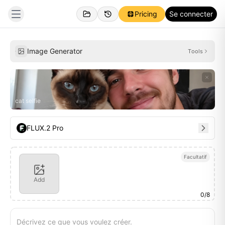
Pricing
Se connecter
Personnel
Inspirations
Image Generator
Tools
cat selfie
FLUX.2 Pro
Facultatif
Add
0
/
8
Décrivez ce que vous voulez créer.