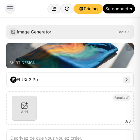
Pricing
Se connecter
Créations
Inspirations
Image Generator
Tools
SHIRT DESIGN
FLUX.2 Pro
Facultatif
Add
0
/
8
Décrivez ce que vous voulez créer.