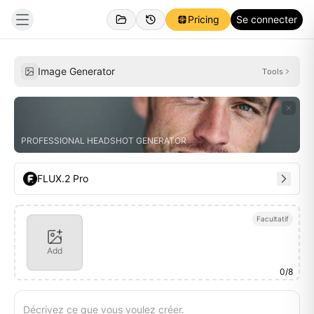
Pricing
Se connecter
Créations
Inspirations
Image Generator
Tools
PROFESSIONAL HEADSHOT GENERATOR
FLUX.2 Pro
Facultatif
Add
0
/
8
Décrivez ce que vous voulez créer.