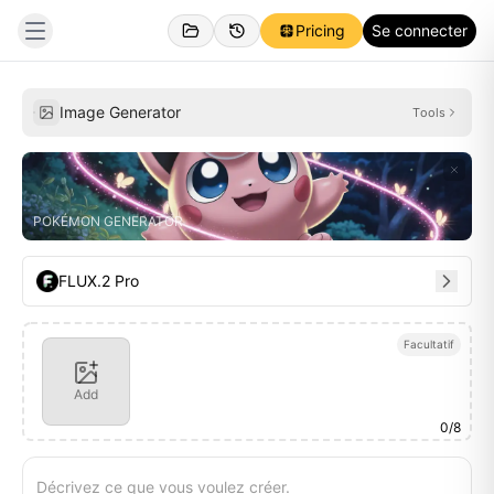
Pricing
Se connecter
Personnel
Inspirations
Image Generator
Tools
POKÉMON GENERATOR
FLUX.2 Pro
Facultatif
Add
0
/
8
Décrivez ce que vous voulez créer.