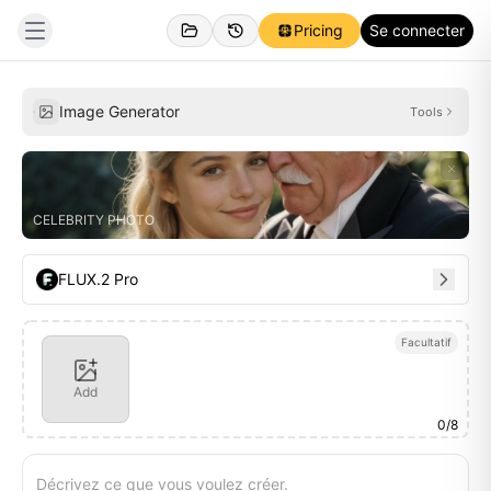
Pricing
Se connecter
Personnel
Inspirations
Image Generator
Tools
CELEBRITY PHOTO
FLUX.2 Pro
Facultatif
Add
0
/
8
Décrivez ce que vous voulez créer.