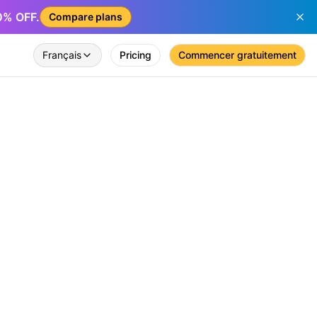
50% OFF.
Compare plans
Français
Pricing
Commencer gratuitement