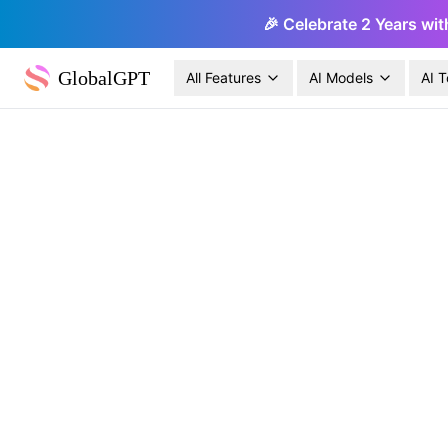
🎉 Celebrate 2 Years wit
GlobalGPT
All Features
AI Models
AI T