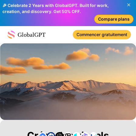
🎉 Celebrate 2 Years with GlobalGPT. Built for work,
creation, and discovery. Get 50% OFF.
Compare plans
GlobalGPT
Commencer gratuitement
Créez des visuels