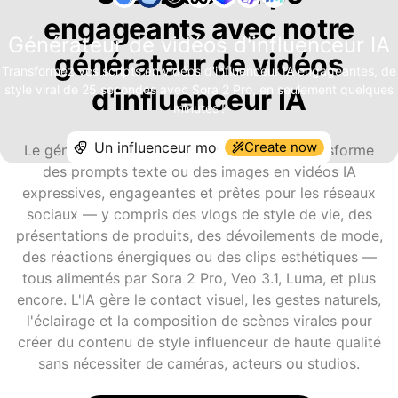
engageants avec notre
Générateur de vidéos d'influenceur IA
générateur de vidéos
Transformez vos scripts en vidéos d'influenceur IA engageantes, de
style viral de 25 secondes avec Sora 2 Pro, en seulement quelques
d'influenceur IA
minutes !
Create now
Le générateur de vidéos d'influenceur IA transforme
des prompts texte ou des images en vidéos IA
expressives, engageantes et prêtes pour les réseaux
sociaux — y compris des vlogs de style de vie, des
présentations de produits, des dévoilements de mode,
des réactions énergiques ou des clips esthétiques —
tous alimentés par Sora 2 Pro, Veo 3.1, Luma, et plus
encore. L'IA gère le contact visuel, les gestes naturels,
l'éclairage et la composition de scènes virales pour
créer du contenu de style influenceur de haute qualité
sans nécessiter de caméras, acteurs ou studios.