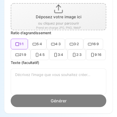
Déposez votre image ici
ou cliquez pour parcourir
Prend en charge JPG, PNG, WebP
Ratio d’agrandissement
1:1
5:4
4:3
3:2
16:9
21:9
4:5
3:4
2:3
9:16
Texte (facultatif)
Générer