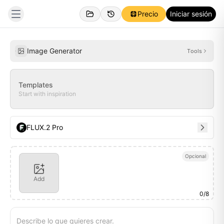
Precio
Iniciar sesión
Creado
Inspiraciones
Image Generator
Tools
Templates
Start with inspiration
FLUX.2 Pro
Opcional
Add
0
/
8
Describe lo que quieres crear.