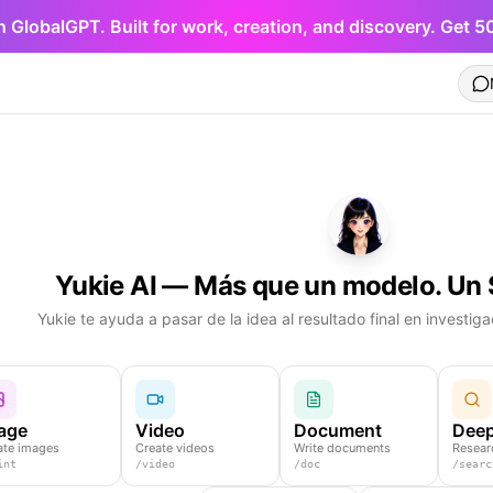
h GlobalGPT. Built for work, creation, and discovery. Get 
Yukie AI — Más que un modelo. Un 
Yukie te ayuda a pasar de la idea al resultado final en investig
age
Video
Document
Deep
ate images
Create videos
Write documents
Resear
int
/
video
/
doc
/
searc