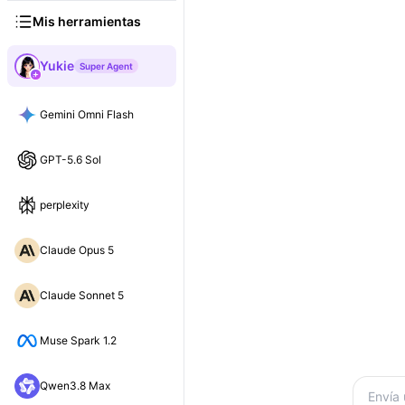
Mis herramientas
Yukie
Super Agent
Gemini Omni Flash
GPT-5.6 Sol
perplexity
Claude Opus 5
Claude Sonnet 5
Muse Spark 1.2
Qwen3.8 Max