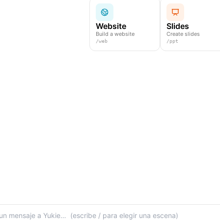
Website
Slides
Build a website
Create slides
/
web
/
ppt