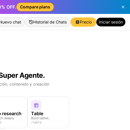
50% OFF.
Compare plans
Nuevo chat
Historial de Chats
Precio
Iniciar sesión
Super Agente.
Log
ación, contenido y creación
Ch
You
Cre
 research
Table
ch deeply
Build tables
h
/
table