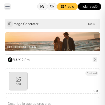
Precio
Iniciar sesión
Creado
Inspiraciones
Image Generator
Tools
COUPLE GENERATOR
FLUX.2 Pro
Opcional
Add
0
/
8
Describe lo que quieres crear.