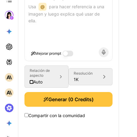
Usa
@
para hacer referencia a una
imagen y luego explica qué usar de
ella.
Mejorar prompt
Relación de
Resolución
aspecto
1K
Auto
Generar
(
0
Credits)
Compartir con la comunidad