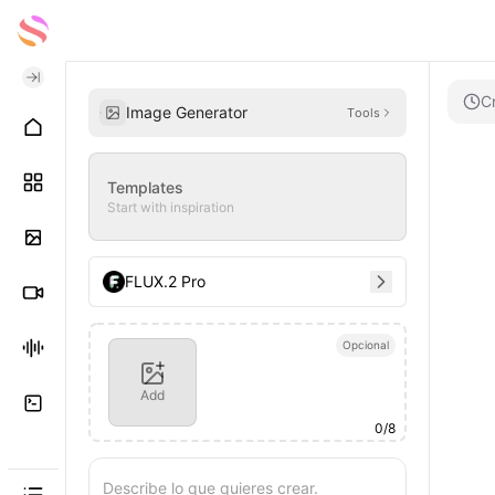
C
Image Generator
Tools
Templates
Start with inspiration
FLUX.2 Pro
Opcional
Add
0
/
8
Describe lo que quieres crear.