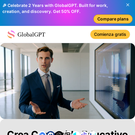
🎉 Celebrate 2 Years with GlobalGPT. Built for work,
creation, and discovery. Get 50% OFF.
Compare plans
GlobalGPT
Comienza gratis
Crea Contenido Educativo