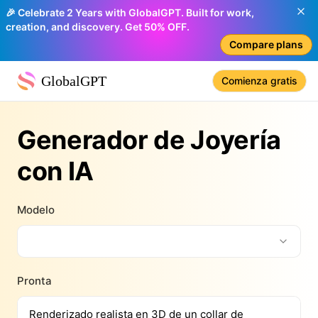
🎉 Celebrate 2 Years with GlobalGPT. Built for work,
creation, and discovery. Get 50% OFF.
Compare plans
GlobalGPT
Comienza gratis
Generador de Joyería
con IA
Modelo
Pronta