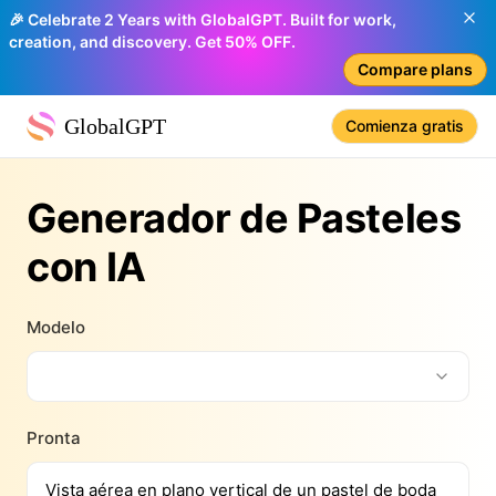
🎉 Celebrate 2 Years with GlobalGPT. Built for work,
creation, and discovery. Get 50% OFF.
Compare plans
GlobalGPT
Comienza gratis
Generador de Pasteles
con IA
Modelo
Pronta