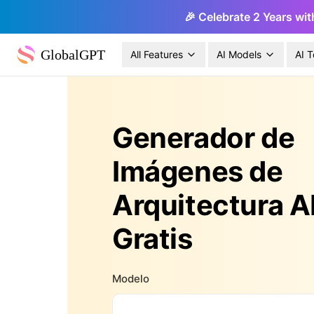
🎉 Celebrate 2 Years wit
GlobalGPT
All Features
AI Models
AI T
Generador de
Imágenes de
Arquitectura A
Gratis
Modelo