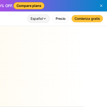
50% OFF.
Compare plans
Español
Precio
Comienza gratis