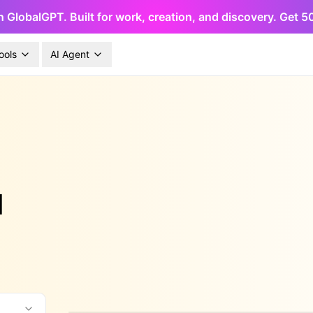
h GlobalGPT. Built for work, creation, and discovery. Get 
ools
AI Agent
I