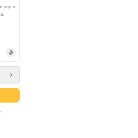
 imagem
la.
e