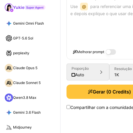
Use
@
para referenciar uma
Yukie
Super Agent
e depois explique o que usar de
Gemini Omni Flash
GPT-5.6 Sol
Melhorar prompt
perplexity
Claude Opus 5
Proporção
Resolução
1K
Auto
Claude Sonnet 5
Gerar
(
0
Credits)
Qwen3.8 Max
Compartilhar com a comunidad
Gemini 3.6 Flash
Midjourney