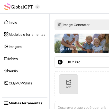
GlobalGPT
Início
Image Generator
Modelos e ferramentas
Imagem
FAMILY PROTRAIT
Vídeo
FLUX.2 Pro
Áudio
CLI/MCP/Skills
Add
Minhas ferramentas
Descreva o que você quer criar.