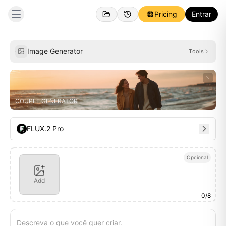
Pricing
Entrar
Pessoal
Inspirações
Image Generator
Tools
COUPLE GENERATOR
FLUX.2 Pro
Opcional
Add
0
/
8
Descreva o que você quer criar.