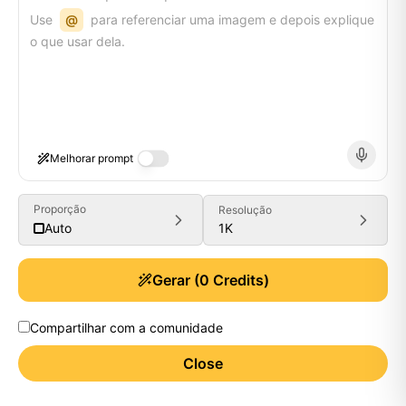
Use
@
para referenciar uma imagem e depois explique
o que usar dela.
Melhorar prompt
Proporção
Resolução
1K
Auto
Gerar
(
0
Credits)
Compartilhar com a comunidade
Close
Generate