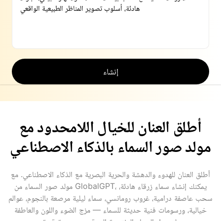
إنشاء
أطلق العنان للخيال اللامحدود مع
مولد صور السماء بالذكاء الاصطناعي
أطلق العنان للهدوء والدهشة والحرية البصرية مع الذكاء الاصطناعي. مع
مولد صور السماء من GlobalGPT، يمكنك إنشاء سماء زرقاء هادئة،
سحب عاصفة درامية، غروب رومانسي، سماء ليلية مرصعة بالنجوم، عوالم
خيالية، ورسومات فنية حديثة للسماء — مزج الضوء واللون والعاطفة