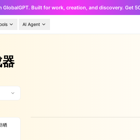
h GlobalGPT. Built for work, creation, and discovery. Get 
ools
AI Agent
成器