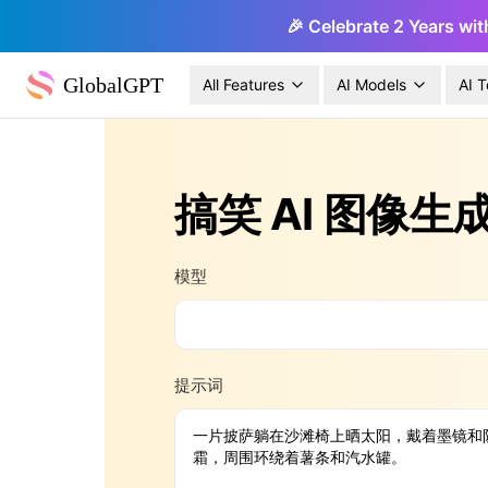
🎉 Celebrate 2 Years wit
GlobalGPT
All Features
AI Models
AI T
搞笑 AI 图像生
模型
提示词