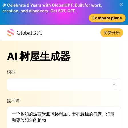
🎉 Celebrate 2 Years with GlobalGPT. Built for work,
creation, and discovery. Get 50% OFF.
Compare plans
GlobalGPT
免费开始
AI 树屋生成器
模型
提示词