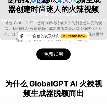
器创建时尚迷人的火辣视频
AI 火辣视频生成器
使用 Sora 2 Pro 在几分钟内创建大胆、自信、引人注目的 25 秒 AI 火辣
通过 GlobalGPT，您可以轻松将最大胆的创意想法变为现
视频！
实。我们的 AI 火辣视频生成器将简单提示或图像转化为动
态、自信且视觉冲击力强的视频——全部由新一代视频模型
Create now
驱动，如 Sora 2 Pro、Veo 3.1、Luma 等。
免费试用
为什么 GlobalGPT AI 火辣视
频生成器脱颖而出