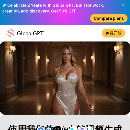
🎉 Celebrate 2 Years with GlobalGPT. Built for work,
creation, and discovery. Get 50% OFF.
Compare plans
GlobalGPT
免费开始
使用我们的 AI 火辣视频生成