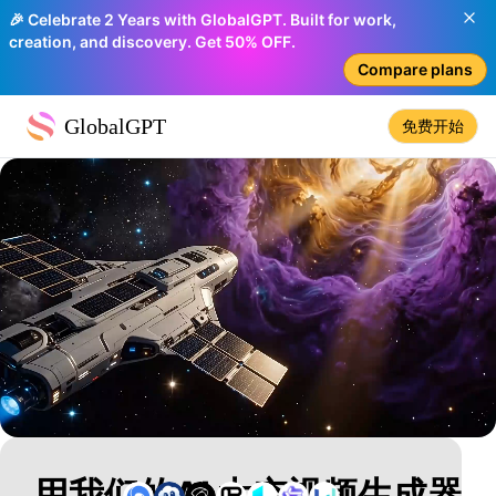
🎉 Celebrate 2 Years with GlobalGPT. Built for work,
creation, and discovery. Get 50% OFF.
Compare plans
GlobalGPT
免费开始
用我们的AI 太空视频生成器