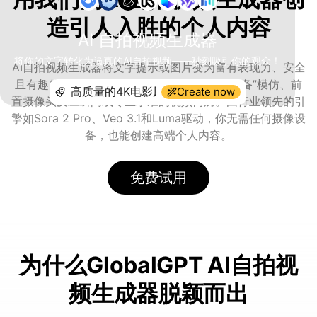
造引人入胜的个人内容
AI 自拍视频生成器
将你的文字转化为逼真的AI自拍视频——秒刻吸引你的观众！
AI自拍视频生成器将文字提示或图片变为富有表现力、安全
且有趣的AI视频——包括生活Vlogs、“与我准备”模仿、前
Create now
置摄像头反应瞬间或专业水准的视频简历。由行业领先的引
擎如Sora 2 Pro、Veo 3.1和Luma驱动，你无需任何摄像设
备，也能创建高端个人内容。
免费试用
为什么GlobalGPT AI自拍视
频生成器脱颖而出