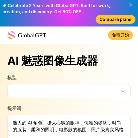
🎉 Celebrate 2 Years with GlobalGPT. Built for work,
creation, and discovery. Get 50% OFF.
Compare plans
GlobalGPT
免费开始
AI 魅惑图像生成器
模型
提示词