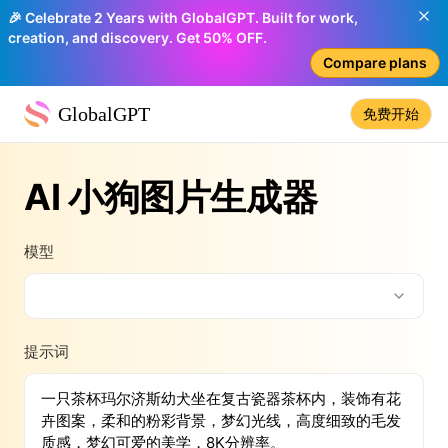
🎉 Celebrate 2 Years with GlobalGPT. Built for work,
creation, and discovery. Get 50% OFF.
Compare plans
GlobalGPT
免费开始
AI 小狗图片生成器
模型
提示词