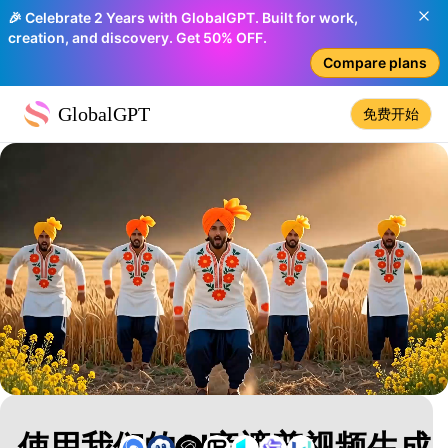
🎉 Celebrate 2 Years with GlobalGPT. Built for work,
creation, and discovery. Get 50% OFF.
Compare plans
GlobalGPT
免费开始
使用我们的AI旁遮普视频生成