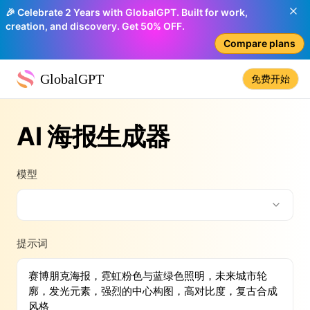
🎉 Celebrate 2 Years with GlobalGPT. Built for work,
creation, and discovery. Get 50% OFF.
Compare plans
GlobalGPT
免费开始
AI 海报生成器
模型
提示词