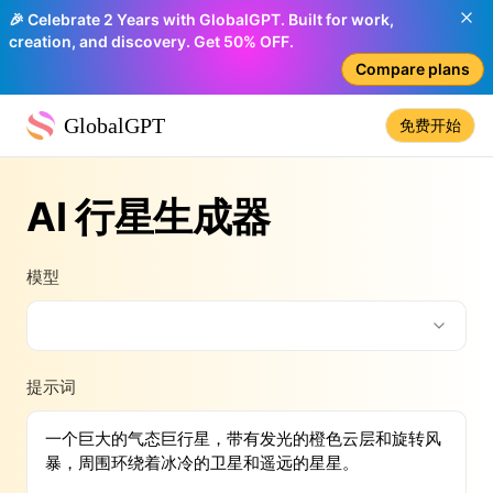
🎉 Celebrate 2 Years with GlobalGPT. Built for work,
creation, and discovery. Get 50% OFF.
Compare plans
GlobalGPT
免费开始
AI 行星生成器
模型
提示词