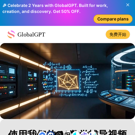
🎉 Celebrate 2 Years with GlobalGPT. Built for work,
creation, and discovery. Get 50% OFF.
Compare plans
GlobalGPT
免费开始
使用我们的 AI 数学辅导视频