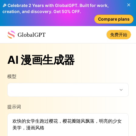
🎉 Celebrate 2 Years with GlobalGPT. Built for work,
creation, and discovery. Get 50% OFF.
Compare plans
GlobalGPT
免费开始
AI 漫画生成器
模型
提示词