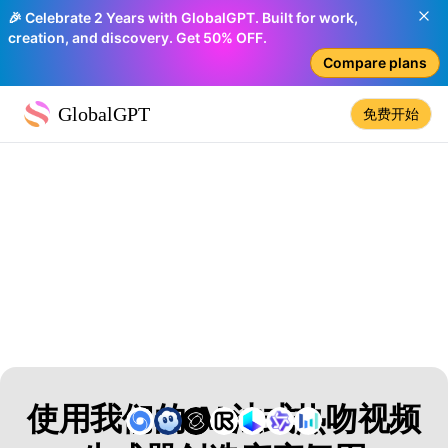
🎉 Celebrate 2 Years with GlobalGPT. Built for work,
creation, and discovery. Get 50% OFF.
Compare plans
GlobalGPT
免费开始
使用我们的 AI 法式热吻视频