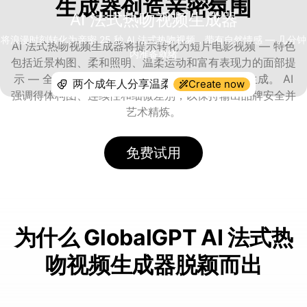
生成器创造亲密氛围
AI 法式热吻视频生成器
将浪漫时刻转化为亲密 25 秒 AI 法式热吻视频，带有自然情感 — 几分钟
AI 法式热吻视频生成器将提示转化为短片电影视频 — 特色
内准备就绪
包括近景构图、柔和照明、温柔运动和富有表现力的面部提
示 — 全部使用 Sora 2 Pro、Veo 3.1、Luma 等生成。 AI
Create now
强调得体构图、连续性和细微差别，以保持输出品牌安全并
艺术精炼。
免费试用
为什么 GlobalGPT AI 法式热
吻视频生成器脱颖而出