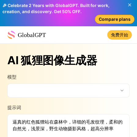
🎉 Celebrate 2 Years with GlobalGPT. Built for work,
creation, and discovery. Get 50% OFF.
Compare plans
GlobalGPT
免费开始
AI 狐狸图像生成器
模型
提示词