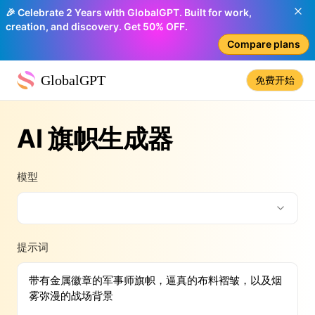
🎉 Celebrate 2 Years with GlobalGPT. Built for work,
creation, and discovery. Get 50% OFF.
Compare plans
GlobalGPT
免费开始
AI 旗帜生成器
模型
提示词