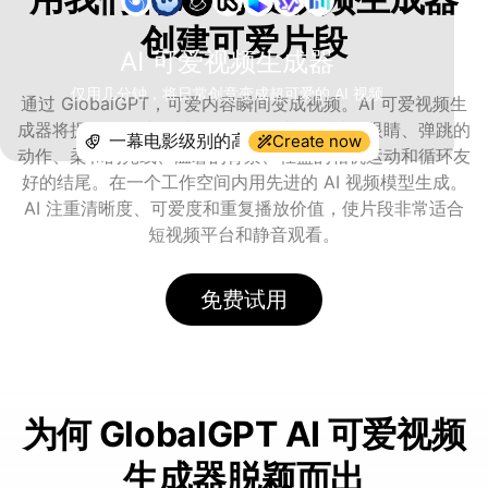
创建可爱片段
AI 可爱视频生成器
仅用几分钟，将日常创意变成超可爱的 AI 视频
通过 GlobalGPT，可爱内容瞬间变成视频。AI 可爱视频生
成器将提示转换成可爱的场景——大而有神的眼睛、弹跳的
Create now
动作、柔和的光线、温馨的背景、轻盈的相机运动和循环友
好的结尾。在一个工作空间内用先进的 AI 视频模型生成。
AI 注重清晰度、可爱度和重复播放价值，使片段非常适合
短视频平台和静音观看。
免费试用
为何 GlobalGPT AI 可爱视频
生成器脱颖而出