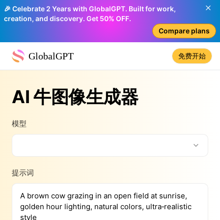
🎉 Celebrate 2 Years with GlobalGPT. Built for work,
creation, and discovery. Get 50% OFF.
Compare plans
GlobalGPT
免费开始
AI 牛图像生成器
模型
提示词