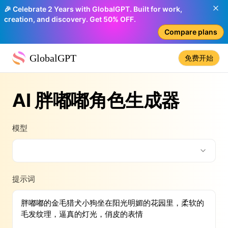
🎉 Celebrate 2 Years with GlobalGPT. Built for work,
creation, and discovery. Get 50% OFF.
Compare plans
GlobalGPT
免费开始
AI 胖嘟嘟角色生成器
模型
提示词