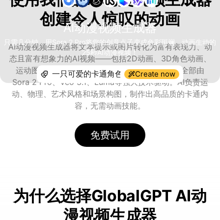
创建令人惊叹的动画
AI动漫视频生成器
只需几分钟，用Sora 2 Pro将您的创意点子变成色彩斑斓、动画生动的
AI动漫视频生成器将文本提示或图片转化为富有表现力、动
25秒AI动漫视频！
态且富有想象力的AI视频——包括2D动画、3D角色动画、
运动图形、故事书风格或风格化的电影剪辑——全部由
Create now
Sora 2 Pro、Veo 3.1、Luma等强大技术驱动。AI负责运
动、物理、艺术风格和场景构图，制作出高品质的卡通内
容，无需动画技能。
免费试用
为什么选择GlobalGPT AI动
漫视频生成器