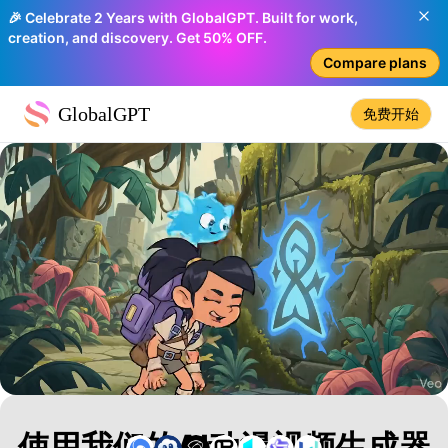
🎉 Celebrate 2 Years with GlobalGPT. Built for work,
creation, and discovery. Get 50% OFF.
Compare plans
GlobalGPT
免费开始
使用我们的AI动漫视频生成器