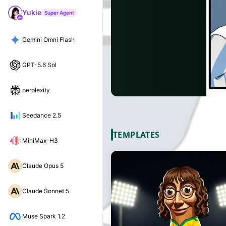
Yukie
Super Agent
Gemini Omni Flash
GPT-5.6 Sol
perplexity
Seedance 2.5
TEMPLATES
MiniMax-H3
Claude Opus 5
Claude Sonnet 5
Muse Spark 1.2