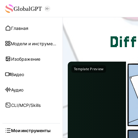
GlobalGPT
Главная
Dif
Модели и инструменты
Изображение
Template Preview
Видео
Аудио
CLI/MCP/Skills
Мои инструменты