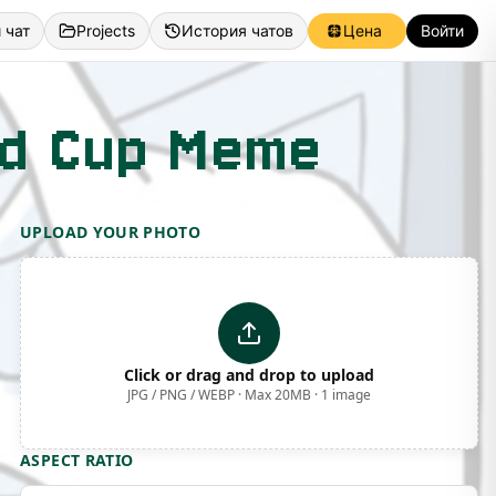
 чат
Projects
История чатов
Цена
Войти
rld Cup Meme
UPLOAD YOUR PHOTO
Click or drag and drop to upload
JPG / PNG / WEBP · Max 20MB · 1 image
ASPECT RATIO