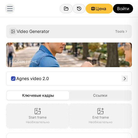
Цена
Войти
Личное
Вдохновение
Video Generator
Tools
SUDDEN FIGHT
Agnes video 2.0
Ключевые кадры
Ссылки
Start frame
End frame
Необязательно
Необязательно