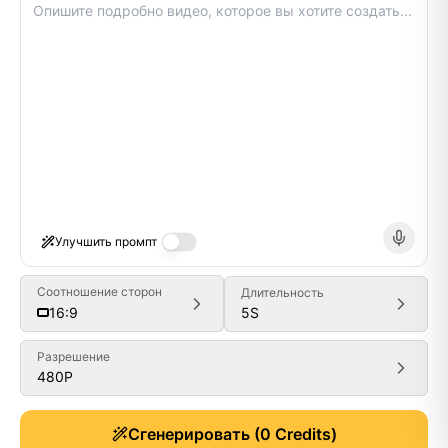
Улучшить промпт
Соотношение сторон
Длительность
5
S
16:9
Разрешение
480P
Generate
Сгенерировать
(
0
Credits)