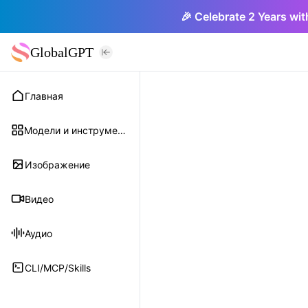
🎉 Celebrate 2 Years wit
GlobalGPT
Главная
Модели и инструменты
Изображение
Видео
Аудио
CLI/MCP/Skills