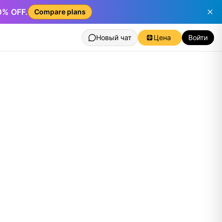
50% OFF.
Compare plans
Новый чат
Цена
Войти