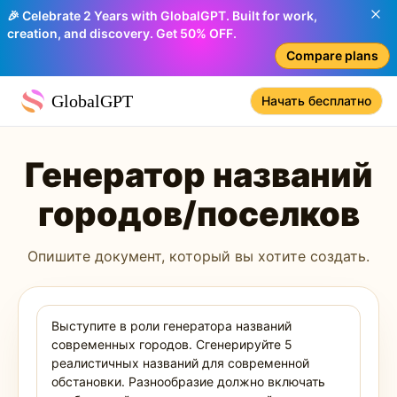
🎉 Celebrate 2 Years with GlobalGPT. Built for work,
creation, and discovery. Get 50% OFF.
Compare plans
GlobalGPT
Начать бесплатно
Генератор названий
городов/поселков
Опишите документ, который вы хотите создать.