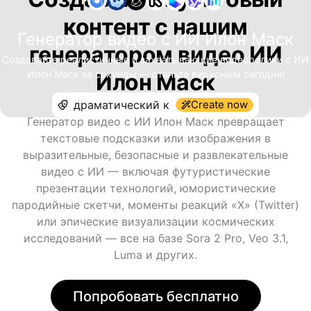
контент с нашим
Генератор видео с ИИ Илон Маск
генератором видео ИИ
Создавайте реалистичные и захватывающие видеоролики с ИИ
Илон Маск за секунды — станьте вирусным сегодня!
Илон Маск
Create now
Генератор видео с ИИ Илон Маск превращает
текстовые подсказки или изображения в
выразительные, безопасные и развлекательные
видео с ИИ — включая футуристические
презентации технологий, юмористические
пародийные скетчи, моменты реакций «X» (Twitter)
или эпические визуализации космических
исследований — все на базе Sora 2 Pro, Veo 3.1,
Luma и других.
Попробовать бесплатно