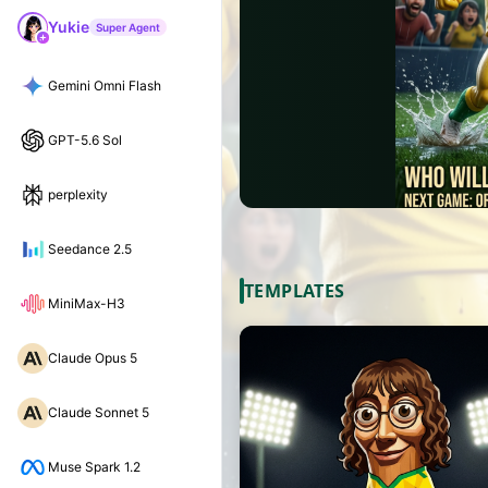
Yukie
Super Agent
Gemini Omni Flash
GPT-5.6 Sol
perplexity
Seedance 2.5
TEMPLATES
MiniMax-H3
Claude Opus 5
Claude Sonnet 5
Muse Spark 1.2