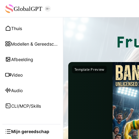
GlobalGPT
Thuis
Fr
Modellen & Gereedschap
Afbeelding
Template Preview
Video
Audio
CLI/MCP/Skills
Mijn gereedschap