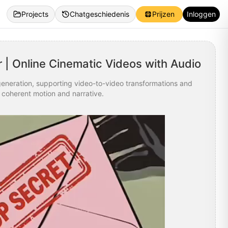
Projects
Chatgeschiedenis
Prijzen
Inloggen
 | Online Cinematic Videos with Audio
generation, supporting video-to-video transformations and
h coherent motion and narrative.