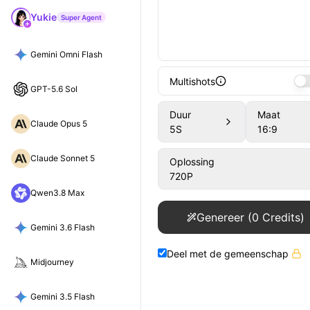
Yukie
Super Agent
Gemini Omni Flash
Multishots
GPT-5.6 Sol
Duur
Maat
Claude Opus 5
5
S
16:9
Claude Sonnet 5
Oplossing
720P
Qwen3.8 Max
Genereer
(
0
Credits)
Gemini 3.6 Flash
Deel met de gemeenschap
Midjourney
Gemini 3.5 Flash