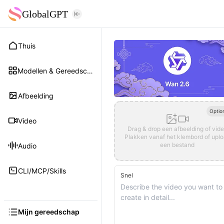
GlobalGPT
Thuis
Modellen & Gereedschap
Afbeelding
Optio
Video
Drag & drop een afbeelding of vid
Plakken vanaf het klembord of upl
een bestand
Audio
CLI/MCP/Skills
Snel
Mijn gereedschap