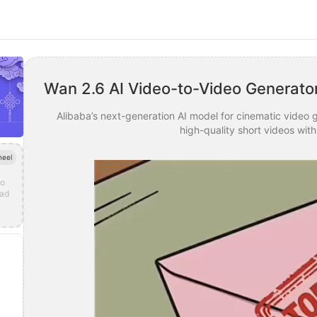
Wan 2.6 AI Video-to-Video Generator
Alibaba’s next-generation AI model for cinematic video 
high-quality short videos wit
neel
eo
oad