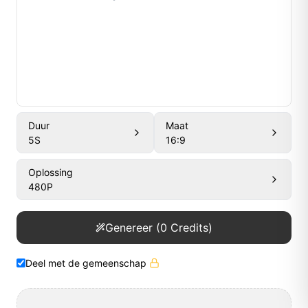
Duur
Maat
5
S
16:9
Oplossing
480P
Genereer
(
0
Credits)
Deel met de gemeenschap