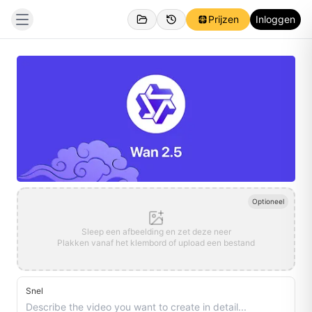
Prijzen
Inloggen
Optioneel
Sleep een afbeelding en zet deze neer
Plakken vanaf het klembord of upload een bestand
Snel